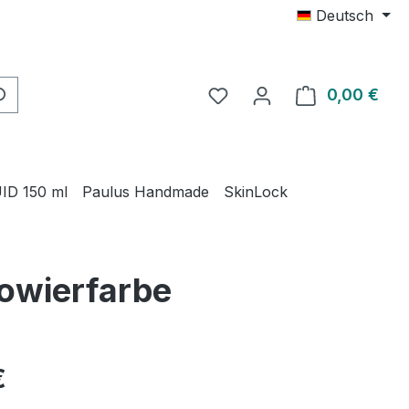
Deutsch
0,00 €
Ware
ID 150 ml
Paulus Handmade
SkinLock
towierfarbe
eis:
€