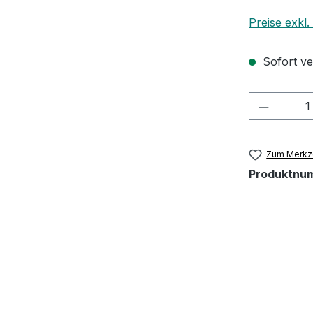
Preise exkl
Sofort ver
Produkt
Zum Merkze
Produktnu