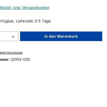
. MwSt. zzgl. Versandkosten
fügbar, Lieferzeit: 2-5 Tage
 Anzahl: Gib den gewünschten Wert ein 
In den Warenkorb
ttel hinzufügen
mmer:
22992-030